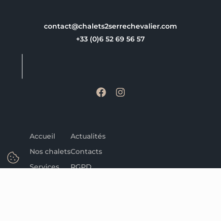
contact@chalets2serrechevalier.com
+33 (0)6 52 69 56 57
F
I
a
n
c
s
e
t
b
a
Accueil
Actualités
o
g
o
r
Nos chalets
Contacts
k
a
Services
RGPD
m
Activités
Mentions Légales
Réserver