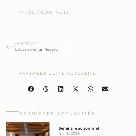
INFOS / CONTACTS
Précédent
PRÉCÉDENT
L évasion en un Regard
PARTAGER CETTE ACTUALITÉ
DERNIÈRES ACTUALITÉS
Page
Page
Séminaire au sommet
mai 8, 2026