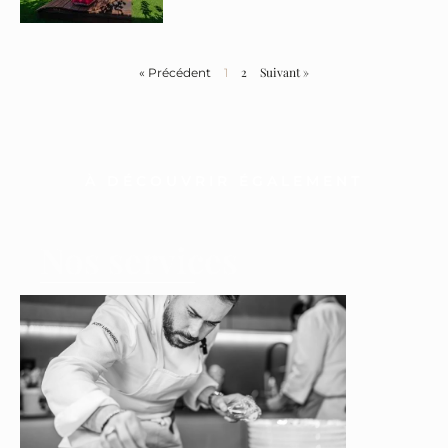
2
Suivant »
« Précédent
1
À DÉCOUVRIR ÉGALEMENT
Nos services