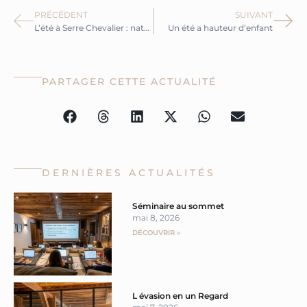
Précédent
Sui
PRÉCÉDENT
SUIVANT
L’été à Serre Chevalier : nature, sensations et grands espaces
Un été a hauteur d’enfant
PARTAGER CETTE ACTUALITÉ
DERNIÈRES ACTUALITÉS
Page
Page
Séminaire au sommet
mai 8, 2026
DÉCOUVRIR »
L évasion en un Regard