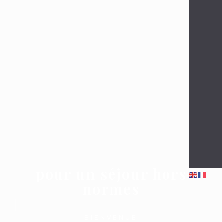
Des chalets uniques
pour un séjour hors
normes
BIENVENUE