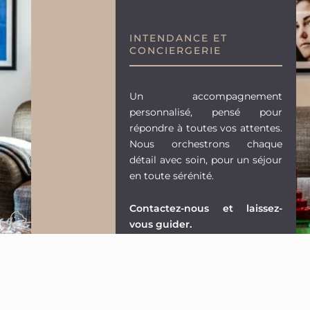
INTENDANCE ET
CONCIERGERIE
Un accompagnement
personnalisé, pensé pour
répondre à toutes vos attentes.
Nous orchestrons chaque
détail avec soin, pour un séjour
en toute sérénité.
Contactez-nous et laissez-
vous guider.
+33 (0)6 52 69 56 57
contact@chalet2serrechevalier.com