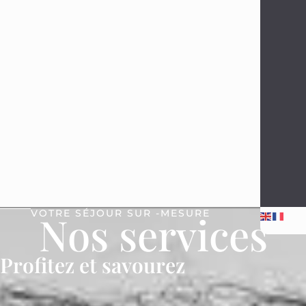
VOTRE SÉJOUR SUR -MESURE
Nos services
Profitez et savourez