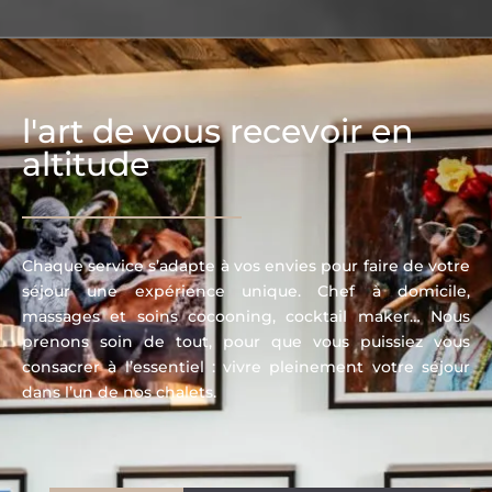
l'art de vous recevoir en
altitude
Chaque service s’adapte à vos envies pour faire de votre
séjour une expérience unique. Chef à domicile,
massages et soins cocooning, cocktail maker… Nous
prenons soin de tout, pour que vous puissiez vous
consacrer à l’essentiel : vivre pleinement votre séjour
dans l’un de nos chalets.